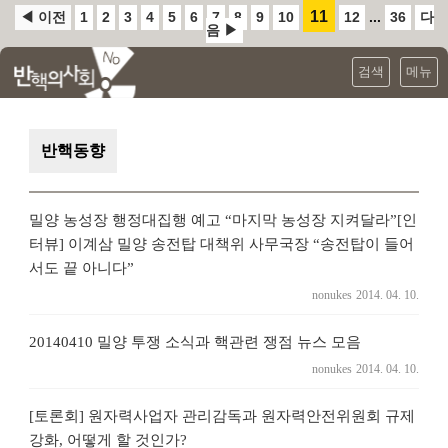
11
◀ 이전
1
2
3
4
5
6
7
8
9
10
12
...
36
다
음 ▶
검색
메뉴
반핵동향
밀양 농성장 행정대집행 예고 “마지막 농성장 지켜달라”[인
터뷰] 이계삼 밀양 송전탑 대책위 사무국장 “송전탑이 들어
서도 끝 아니다”
nonukes
2014. 04. 10.
20140410 밀양 투쟁 소식과 핵관련 쟁점 뉴스 모음
nonukes
2014. 04. 10.
[토론회] 원자력사업자 관리감독과 원자력안전위원회 규제
강화, 어떻게 할 것인가?