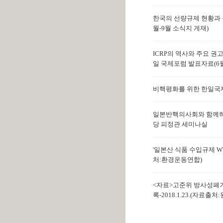
한국의 선량규제 현황과 문
월-9월 소식지 게재)
ICRP의 역사와 주요 권고 
일 국제포럼 발표자료(6월
비핵평화를 위한 한일국제포럼
일본반핵의사회와 함께하는 
당 피정관 세미나실
'일본산 식품 수입규제 WTO
처:환경운동연합)
<자료>고준위 방사성폐기
록-2018.1.23.(자료출