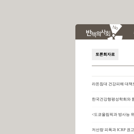
토론회자료
라돈침대 건강피해 대책토론회 
한국건강형평성학회와 함께한 
<도쿄올림픽과 방사능 위험 국
저선량 피폭과 ICRP 권고