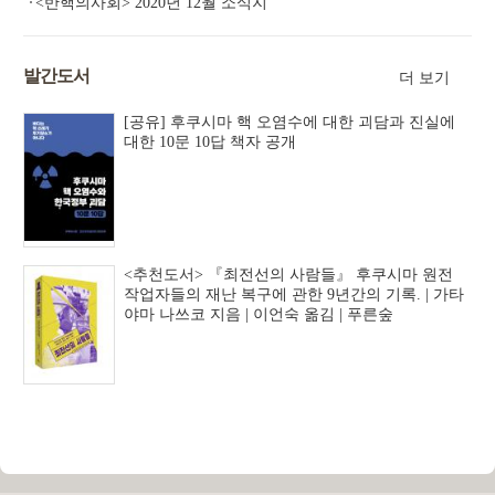
<반핵의사회> 2020년 12월 소식지
발간도서
더 보기
[공유] 후쿠시마 핵 오염수에 대한 괴담과 진실에
대한 10문 10답 책자 공개
<추천도서> 『최전선의 사람들』 후쿠시마 원전
작업자들의 재난 복구에 관한 9년간의 기록. | 가타
야마 나쓰코 지음 | 이언숙 옮김 | 푸른숲